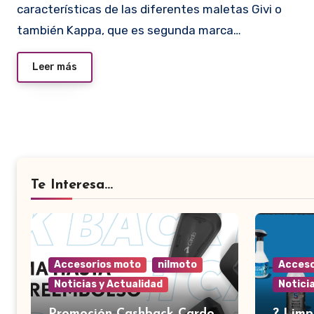
características de las diferentes maletas Givi o
también Kappa, que es segunda marca…
Leer más
Te Interesa...
Accesorios moto
nilmoto
Acceso
Noticias y Actualidad
Notici
Promoción Cashback Cardo
?️ Lim