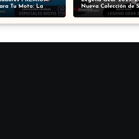
ara Tu Moto: La
Nueva Colección de 
ón de los Expertos ?
Motech que Revolucio
Equipamiento para
Motocicletas ?️