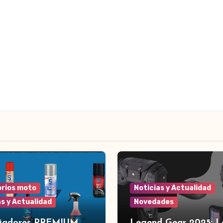
rios moto
Noticias y Actualidad
as y Actualidad
Novedades
piadores PREMIUM
Legend Gear 2025: L