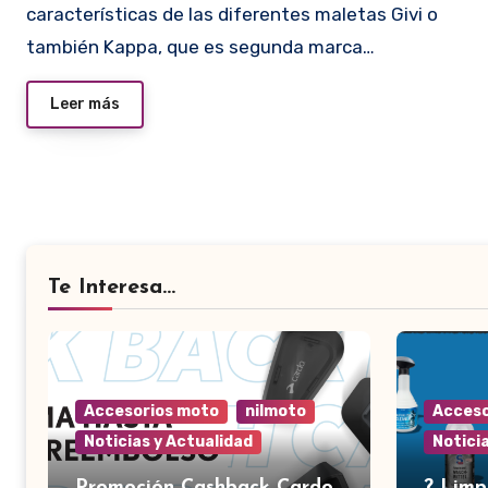
características de las diferentes maletas Givi o
también Kappa, que es segunda marca…
Leer más
Te Interesa...
Accesorios moto
nilmoto
Acceso
Noticias y Actualidad
Notici
Promoción Cashback Cardo
?️ Lim