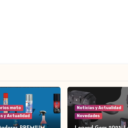
rios moto
Noticias y Actualidad
as y Actualidad
Novedades
piadores PREMIUM
Legend Gear 2025: L