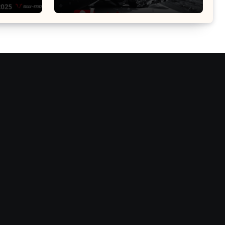
na el
Guía Definitiva de
Accesorios