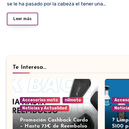
se le ha pasado por la cabeza el tener una…
Leer más
Te Interesa...
Accesorios moto
nilmoto
Acceso
Noticias y Actualidad
Notici
Promoción Cashback Cardo
?️ Lim
– Hasta 73€ de Reembolso |
S100 p