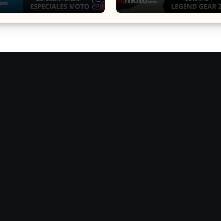
ón de los Expertos ?
Motech que Revolucio
Equipamiento para
Motocicletas ?️