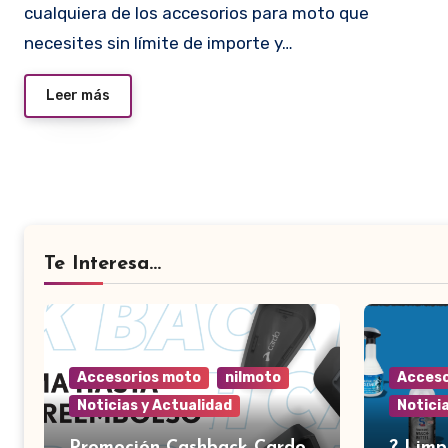
cualquiera de los accesorios para moto que
necesites sin límite de importe y…
Leer más
Te Interesa...
Accesorios moto
nilmoto
Acceso
Noticias y Actualidad
Notici
Promoción Cashback Cardo
?️ Lim