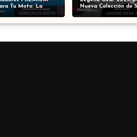
ara Tu Moto: La
Nueva Colección de 
ón de los Expertos ?
Motech que Revolucio
Equipamiento para
Motocicletas ?️