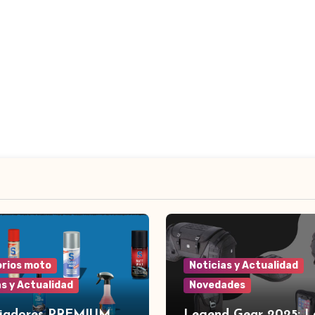
rios moto
Noticias y Actualidad
as y Actualidad
Novedades
piadores PREMIUM
Legend Gear 2025: L