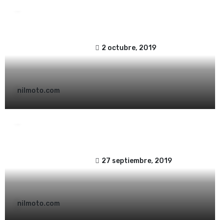
Cómo limpiar tu maleta Trekker Outback
Givi
2 octubre, 2019
nilmoto.com
Sin categoría
Baul moto Givi: cuando la calidad fusiona
con la máxima expresión de elegancia y
distinción
27 septiembre, 2019
nilmoto.com