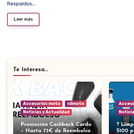
Respaldos…
Leer más
Te Interesa...
Accesorios moto
nilmoto
Acceso
Noticias y Actualidad
Notici
Promoción Cashback Cardo
?️ Lim
– Hasta 73€ de Reembolso |
S100 p