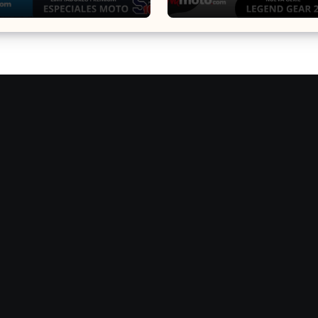
ón de los Expertos ?
Motech que Revolucio
Equipamiento para
Motocicletas ?️