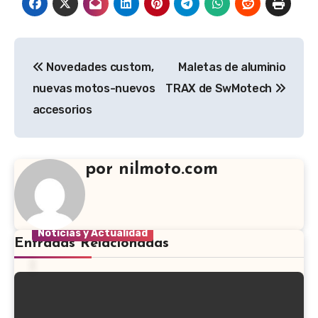
Novedades custom,
Maletas de aluminio
nuevas motos-nuevos
TRAX de SwMotech
accesorios
por
nilmoto.com
Accesorios moto
nilmoto
Noticias y Actualidad
Entradas Relacionadas
Promoción Cashback Cardo – Hasta 73€
de Reembolso | Nilmoto