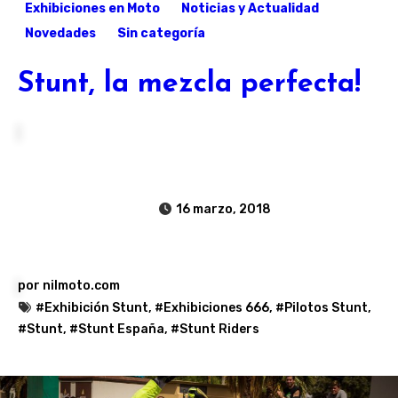
Exhibiciones en Moto
Noticias y Actualidad
Novedades
Sin categoría
Stunt, la mezcla perfecta!
16 marzo, 2018
por
nilmoto.com
#Exhibición Stunt
,
#Exhibiciones 666
,
#Pilotos Stunt
,
#Stunt
,
#Stunt España
,
#Stunt Riders