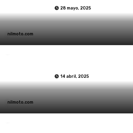
28 mayo, 2025
Accesorios moto
Noticias y Actualidad
nilmoto.com
?️ Limpiadores PREMIUM S100 para Tu Moto:
La Elección de los Expertos ?
14 abril, 2025
Noticias y Actualidad
Novedades
nilmoto.com
Legend Gear 2025: La Nueva Colección de
SW-Motech que Revoluciona el Equipamiento
para Motocicletas ?️