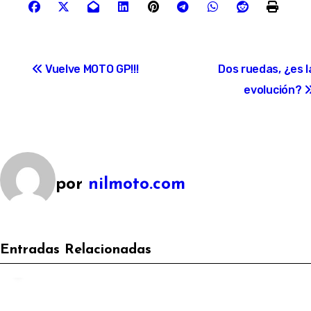
Vuelve MOTO GP!!!
Dos ruedas, ¿es l
evolución?
por
nilmoto.com
Accesorios moto
nilmoto
Noticias y Actualidad
Entradas Relacionadas
Promoción Cashback Cardo – Hasta 73€ de
Reembolso | Nilmoto