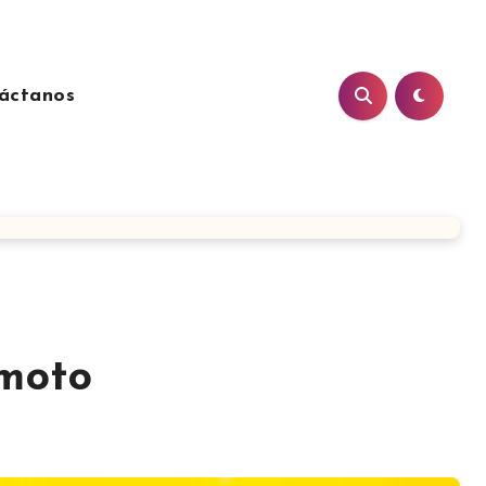
áctanos
 moto