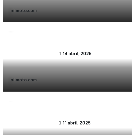
nilmoto.com
Accesorios moto
Noticias y Actualidad
?️ Limpiadores PREMIUM S100 para Tu
Moto: La Elección de los Expertos ?
14 abril, 2025
nilmoto.com
Noticias y Actualidad
Novedades
Legend Gear 2025: La Nueva Colección de
SW-Motech que Revoluciona el
Equipamiento para Motocicletas ?️
11 abril, 2025