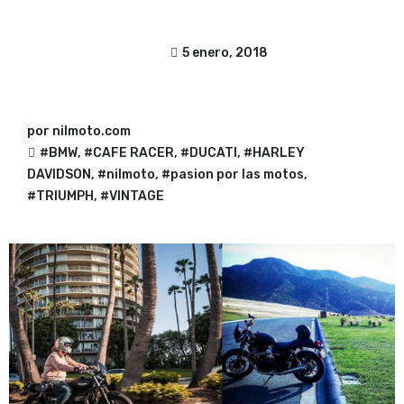
5 enero, 2018
por
nilmoto.com
#BMW
,
#CAFE RACER
,
#DUCATI
,
#HARLEY
DAVIDSON
,
#nilmoto
,
#pasion por las motos
,
#TRIUMPH
,
#VINTAGE