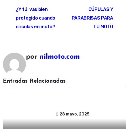
¿Y tú, vas bien
CÚPULAS Y
protegido cuando
PARABRISAS PARA
circulas en moto?
TU MOTO
por
nilmoto.com
Accesorios moto
nilmoto
Noticias y Actualidad
Entradas Relacionadas
Promoción Cashback Cardo – Hasta 73€ de
Reembolso | Nilmoto
28 mayo, 2025