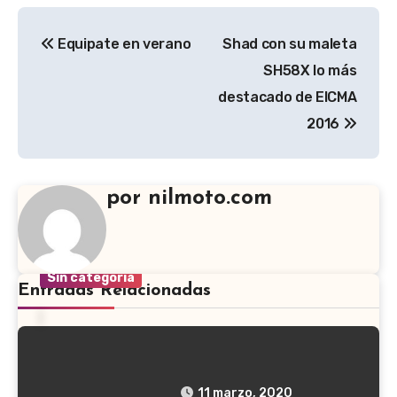
Equipate en verano
Shad con su maleta
SH58X lo más
destacado de EICMA
2016
por
nilmoto.com
Sin categoría
Entradas Relacionadas
NUEVAS BOLSAS CORIUM GIVI
11 marzo, 2020