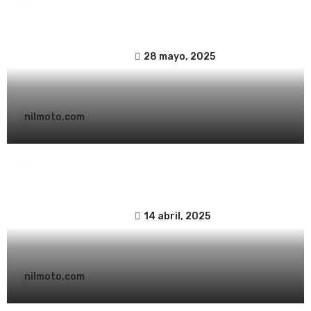
Reembolso | Nilmoto
28 mayo, 2025
nilmoto.com
Accesorios moto
Noticias y Actualidad
?️ Limpiadores PREMIUM S100 para Tu
Moto: La Elección de los Expertos ?
14 abril, 2025
nilmoto.com
Accesorios moto